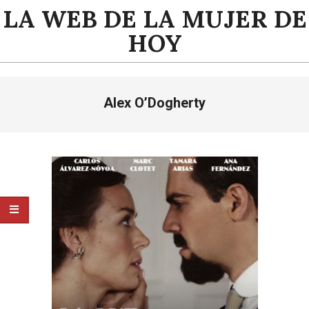
Saltar
LA WEB DE LA MUJER DE
al
HOY
contenido
Menú
Alex O’Dogherty
de
navegación
principal