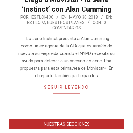
‘Instinct’ con Alan Cumming
2018-
POR:
ESTLOM 30
EN:
MAYO 30, 2018
EN:
ESTILO M
,
NUESTROS PLANES
CON:
0
05-
COMENTARIOS
30
La serie Instinct presenta a Alan Cumming
como un ex agente de la CIA que es atraído de
nuevo a su vieja vida cuando el NYPD necesita su
ayuda para detener a un asesino en serie. Una
propuesta para esta primavera de Movistar+. En
el reparto también participan los
SEGUIR LEYENDO
NUESTRAS SECCIONES