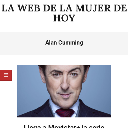
Saltar
LA WEB DE LA MUJER DE
al
HOY
contenido
Menú
Alan Cumming
de
navegación
principal
Llega a Movistar+ la serie