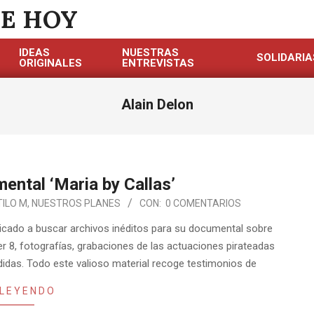
DE HOY
IDEAS
NUESTRAS
SOLIDARIA
ORIGINALES
ENTREVISTAS
Alain Delon
ental ‘Maria by Callas’
TILO M
,
NUESTROS PLANES
CON:
0 COMENTARIOS
dicado a buscar archivos inéditos para su documental sobre
per 8, fotografías, grabaciones de las actuaciones pirateadas
didas. Todo este valioso material recoge testimonios de
 LEYENDO