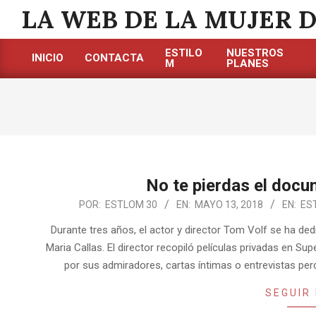
Saltar
LA WEB DE LA MUJER 
al
contenido
ESTILO
NUESTROS
INICIO
CONTACTA
M
PLANES
Menú
de
navegación
principal
No te pierdas el docum
2018-
POR:
ESTLOM 30
EN:
MAYO 13, 2018
EN:
ES
05-
Durante tres años, el actor y director Tom Volf se ha de
13
Maria Callas. El director recopiló películas privadas en Su
por sus admiradores, cartas íntimas o entrevistas per
SEGUIR