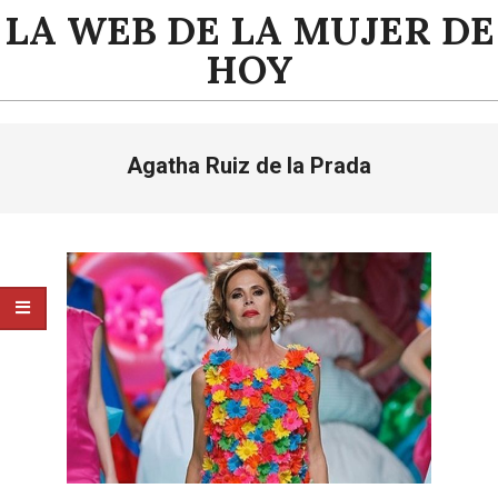
Saltar
LA WEB DE LA MUJER DE
al
HOY
contenido
Menú
Agatha Ruiz de la Prada
de
navegación
principal